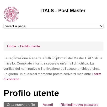
ITALS - Post Master
Tu sei qui
Home
»
Profilo utente
La registrazione é aperta a tutti i diplomati del Master ITALS di I e
II livello. Compilato il form, riceverete un'email di notifica. La
verifica del nominativo e l' attivazione dell'account richiede circa
un giorno. In qualsiasi momento potete scriverci mediante il
form
di contatto
.
Profilo utente
Crea nuovo profilo
(scheda attiva)
Accedi
Richiedi nuova password