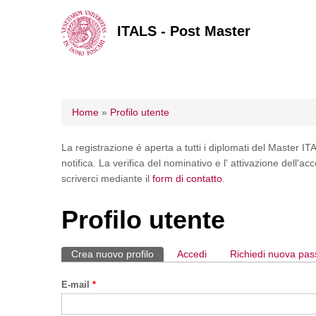
ITALS - Post Master
Tu sei qui
Home
»
Profilo utente
La registrazione é aperta a tutti i diplomati del Master ITAL
notifica. La verifica del nominativo e l' attivazione dell'
scriverci mediante il
form di contatto
.
Profilo utente
Crea nuovo profilo
(scheda attiva)
Accedi
Richiedi nuova pa
Schede primarie
E-mail
*