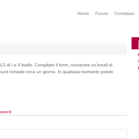
Home
Forum
Contattaci
S di I e II livello. Compilato il form, riceverete un'email di
account richiede circa un giorno. In qualsiasi momento potete
ssword