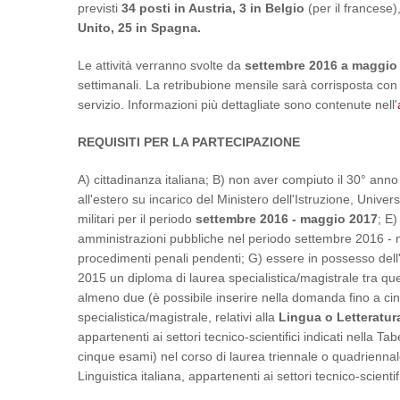
previsti
34 posti in Austria, 3 in Belgio
(per il francese)
Unito, 25 in Spagna.
Le attività verranno svolte da
settembre 2016 a maggio
settimanali. La retribubione mensile sarà corrisposta con 
servizio. Informazioni più dettagliate sono contenute nell'
REQUISITI PER LA PARTECIPAZIONE
A) cittadinanza italiana; B) non aver compiuto il 30° anno 
all'estero su incarico del Ministero dell'Istruzione, Univer
militari per il periodo
settembre 2016 - maggio 2017
; E
amministrazioni pubbliche nel periodo settembre 2016 - 
procedimenti penali pendenti; G) essere in possesso dell'i
2015 un diploma di laurea specialistica/magistrale tra quell
almeno due (è possibile inserire nella domanda fino a ci
specialistica/magistrale, relativi alla
Lingua o Letteratur
appartenenti ai settori tecnico-scientifici indicati nella T
cinque esami) nel corso di laurea triennale o quadriennale 
Linguistica italiana, appartenenti ai settori tecnico-scientif