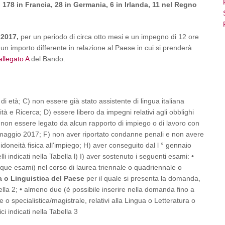
,
178 in Francia, 28 in Germania, 6 in Irlanda, 11 nel Regno
 2017,
per un periodo di circa otto mesi e un impegno di 12 ore
un importo differente in relazione al Paese in cui si prenderà
allegato A
del Bando.
di età; C) non essere già stato assistente di lingua italiana
sità e Ricerca; D) essere libero da impegni relativi agli obblighi
) non essere legato da alcun rapporto di impiego o di lavoro con
maggio 2017; F) non aver riportato condanne penali e non avere
doneità fisica all'impiego; H) aver conseguito dal l ° gennaio
i indicati nella Tabella l) I) aver sostenuto i seguenti esami: •
nque esami) nel corso di laurea triennale o quadriennale o
a o Linguistica del Paese
per il quale si presenta la domanda,
abella 2; • almeno due (è possibile inserire nella domanda fino a
o specialistica/magistrale, relativi alla Lingua o Letteratura o
ici indicati nella Tabella 3