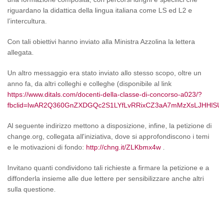
riguardano la didattica della lingua italiana come LS ed L2 e
l’intercultura.
Con tali obiettivi hanno inviato alla Ministra Azzolina la lettera
allegata.
Un altro messaggio era stato inviato allo stesso scopo, oltre un
anno fa, da altri colleghi e colleghe (disponibile al link
https://www.ditals.com/docenti-della-classe-di-concorso-a023/?
fbclid=IwAR2Q360GnZXDGQc2S1LYfLvRRixCZ3aA7mMzXsLJHH
Al seguente indirizzo mettono a disposizione, infine, la petizione di
change.org, collegata all'iniziativa, dove si approfondiscono i temi
e le motivazioni di fondo:
http://chng.it/ZLKbmx4w
.
Invitano quanti condividono tali richieste a firmare la petizione e a
diffonderla insieme alle due lettere per sensibilizzare anche altri
sulla questione.