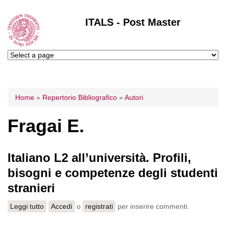
ITALS - Post Master
Tu sei qui
Home
»
Repertorio Bibliografico
»
Autori
Fragai E.
Italiano L2 all’università. Profili,
bisogni e competenze degli studenti
stranieri
Leggi tutto
su Italiano L2 all’università. Profili, bisogni e competenze
Accedi
o
registrati
per inserire commenti.
degli studenti stranieri