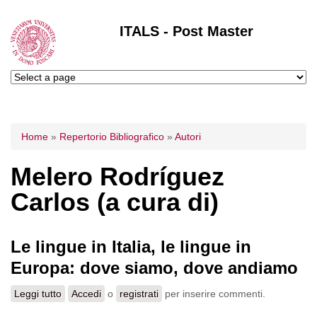
ITALS - Post Master
Tu sei qui
Home
»
Repertorio Bibliografico
»
Autori
Melero Rodríguez
Carlos (a cura di)
Le lingue in Italia, le lingue in
Europa: dove siamo, dove andiamo
Leggi tutto
su Le lingue in Italia, le lingue in Europa: dove siamo,
Accedi
o
registrati
per inserire commenti.
dove andiamo