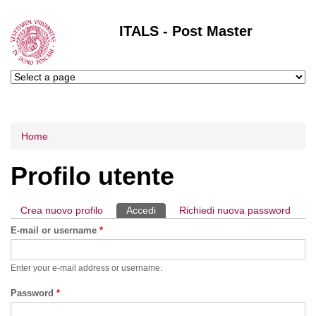
ITALS - Post Master
Tu sei qui
Home
Profilo utente
Crea nuovo profilo
Accedi
(scheda attiva)
Richiedi nuova password
Schede primarie
E-mail or username
*
Enter your e-mail address or username.
Password
*