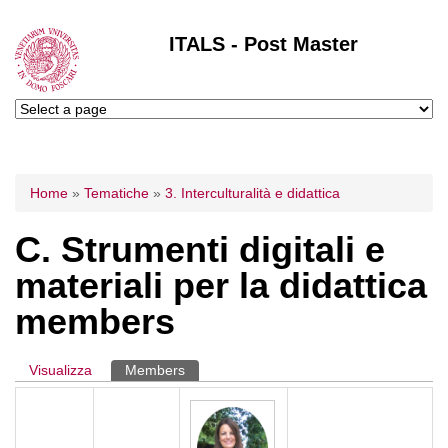
ITALS - Post Master
Tu sei qui
Home
»
Tematiche
»
3. Interculturalità e didattica
C. Strumenti digitali e
materiali per la didattica
members
Visualizza
Members
(scheda attiva)
Schede primarie