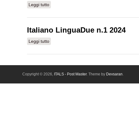
Leggi tutto
su Studi di glottodidattica, n.1 2023 ​Sezion
Italiano LinguaDue n.1 2024
Leggi tutto
su Italiano LinguaDue n.1 2024
Copyright © 2026,
ITALS - Post Master
. Theme by
Devsaran
.