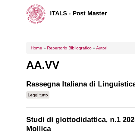
ITALS - Post Master
Tu sei qui
Home
»
Repertorio Bibliografico
»
Autori
AA.VV
Rassegna Italiana di Linguistic
Leggi tutto
su Rassegna Italiana di Linguistica Applicata
Studi di glottodidattica, n.1 2
Mollica