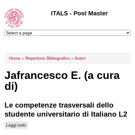
ITALS - Post Master
Tu sei qui
Home
»
Repertorio Bibliografico
»
Autori
Jafrancesco E. (a cura
di)
Le competenze trasversali dello
studente universitario di Italiano L2
Leggi tutto
su Le competenze trasversali dello studente universitario
di Italiano L2