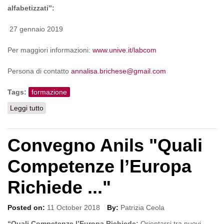
alfabetizzati”:
27 gennaio 2019
Per maggiori informazioni:
www.unive.it/labcom
Persona di contatto
annalisa.brichese@gmail.com
Tags:
formazione
Leggi tutto
su Masterclass "Didattica dell’italiano a studenti non
alfabetizzati”
Convegno Anils "Quali
Competenze l’Europa
Richiede ..."
Posted on:
11 October 2018
By:
Patrizia Ceola
“Quali Competenze l’Europa Richiede:
Orientarsi tra nuovi