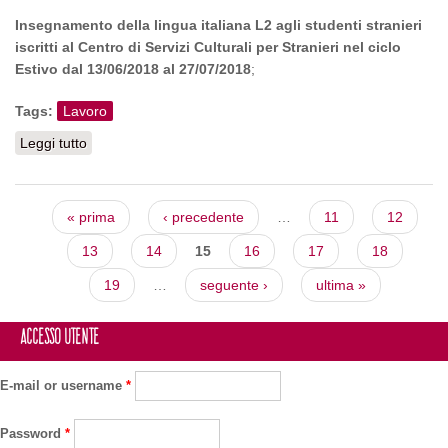
Insegnamento della lingua italiana L2 agli studenti stranieri
iscritti al Centro di Servizi Culturali per Stranieri nel ciclo
Estivo dal 13/06/2018 al 27/07/2018
;
Tags:
Lavoro
Leggi tutto
su Incarichi di insegnamento della lingua italiana L2 -
Università di Firenze
Pagine
« prima
‹ precedente
…
11
12
13
14
15
16
17
18
19
…
seguente ›
ultima »
Accesso utente
E-mail or username
*
Password
*