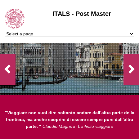
ITALS - Post Master
"Viaggiare non vuol dire soltanto andare dall’altra parte della
frontiera, ma anche scoprire di essere sempre pure dall’altra
parte. "
Claudio Magris in L'infinito viaggiare