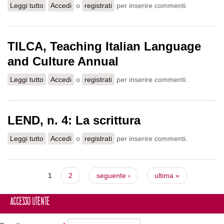
Leggi tutto
su Rivista - Scuola e Lingue Moderne, n. 7-9
Accedi
o
registrati
per inserire commenti.
TILCA, Teaching Italian Language
and Culture Annual
Leggi tutto
su TILCA, Teaching Italian Language and Culture Annual
Accedi
o
registrati
per inserire commenti.
LEND, n. 4: La scrittura
Leggi tutto
su LEND, n. 4: La scrittura
Accedi
o
registrati
per inserire commenti.
Pagine
1
2
seguente ›
ultima »
Accesso utente