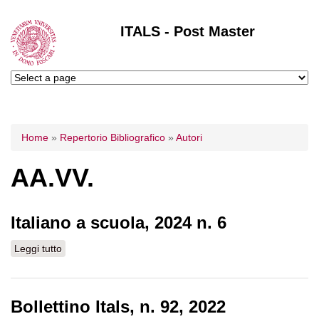
ITALS - Post Master
Tu sei qui
Home
»
Repertorio Bibliografico
»
Autori
AA.VV.
Italiano a scuola, 2024 n. 6
Leggi tutto
su Italiano a scuola, 2024 n. 6
Bollettino Itals, n. 92, 2022