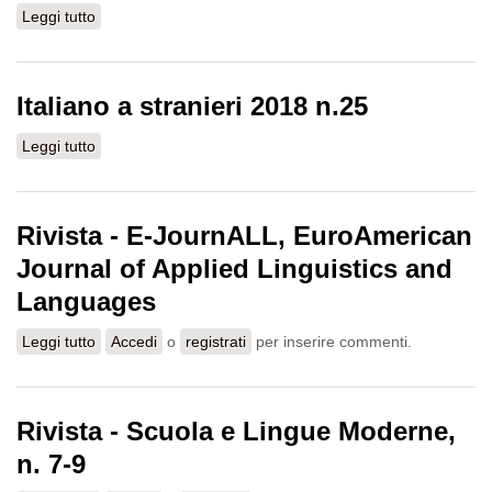
Leggi tutto
su Rivista "Scuole e lingue moderne" anno 2018
Italiano a stranieri 2018 n.25
Leggi tutto
su Italiano a stranieri 2018 n.25
Rivista - E-JournALL, EuroAmerican
Journal of Applied Linguistics and
Languages
Leggi tutto
su Rivista - E-JournALL, EuroAmerican Journal of
Accedi
o
registrati
per inserire commenti.
Applied Linguistics and Languages
Rivista - Scuola e Lingue Moderne,
n. 7-9